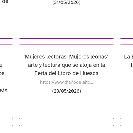
a de
(31/05/2026)
‘Mujeres lectoras. Mujeres leonas’,
La 
e
arte y lectura que se aloja en la
I
os,
Feria del Libro de Huesca
l
https://www.diariodelalto...
ad»
(23/05/2026)