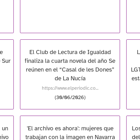
re
El Club de Lectura de Igualdad
L
 Sur
finaliza la cuarta novela del año Se
reúnen en el “Casal de les Dones”
LGT
de La Nucía
est
https://www.elperiodic.co...
(30/06/2026)
 un
'El archivo es ahora': mujeres que
Lo
hivo
trabajan con la imagen en Navarra
de