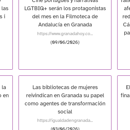
y
Cine portugués y narrativas
Tall
 las
LGTBIQ+ serán los protagonistas
af
s i
del mes en la Filmoteca de
red
Andalucía en Granada
Cá
pa
https://www.granadahoy.co...
(09/06/2026)
 la
Las bibliotecas de mujeres
E
o en
reivindican en Granada su papel
fina
como agentes de transformación
social
https://igualdadengranada...
(03/06/2026)