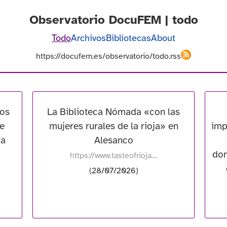
Observatorio DocuFEM | todo
Todo
Archivos
Bibliotecas
About
https://docufem.es/observatorio/todo.rss
ros
La Biblioteca Nómada «con las
de
mujeres rurales de la rioja» en
imp
ra
Alesanco
don
https://www.tasteofrioja....
(28/07/2026)