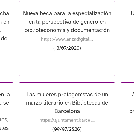
ncha
Nueva beca para la especialización
U
n en
en la perspectiva de género en
l
biblioteconomía y documentación
 de
https://www.lanzadigital....
(13/07/2026)
n la
Las mujeres protagonistas de un
a se
marzo literario en Bibliotecas de
Barcelona
p
les,
https://ajuntament.barcel...
ales
(09/07/2026)